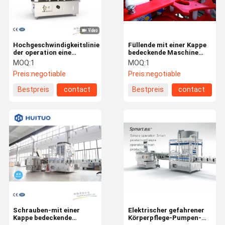
Hochgeschwindigkeitslinie
Füllende mit einer Kappe
der operation eine
bedeckende Maschine
umfasst Arten von den
automatischer Flasche
MOQ:
1
MOQ:
1
Produkten, die mit einer
Huituo für
Preis:
negotiable
Preis:
negotiable
Kappe bedeckende
Reinigerwesentliches,
Maschine füllen
flüssiges
Bestpreis
contact
Bestpreis
contact
Abwaschreinigungsmittel
Haus
Produkte
Videos
Über Uns
Schrauben-mit einer
Elektrischer gefahrener
Kappe bedeckende
Körperpflege-Pumpen-