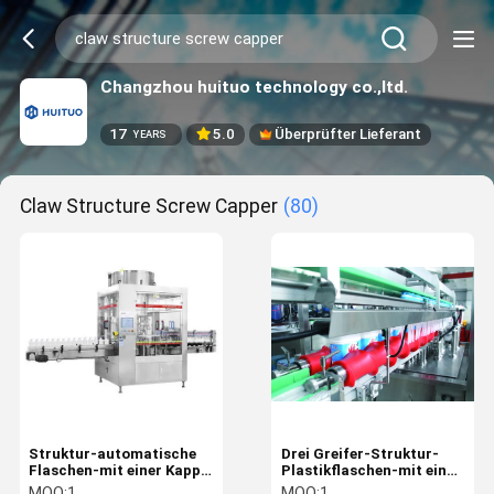
Changzhou huituo technology co.,ltd.
17
5.0
Überprüfter Lieferant
YEARS
Claw Structure Screw Capper
(80)
Struktur-automatische
Drei Greifer-Struktur-
Flaschen-mit einer Kappe
Plastikflaschen-mit einer
bedeckende Maschine der
Kappe bedeckende
MOQ:
1
MOQ:
1