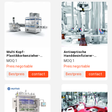
Multi Kopf-
Antiseptische
Plastikkorkenzieher-
Handdesinfizierer-
Mützenmacher-Maschine
Flaschen-füllende mit
MOQ:
1
MOQ:
1
einer Kappe bedeckende
Preis:
negotiable
Preis:
negotiable
Maschine
Bestpreis
contact
Bestpreis
contact