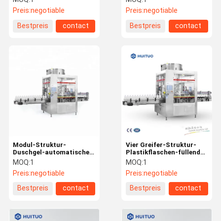
Greifer-4KW vier
Maschine
Preis:
negotiable
Preis:
negotiable
Bestpreis
contact
Bestpreis
contact
Modul-Struktur-
Vier Greifer-Struktur-
Duschgel-automatische
Plastikflaschen-füllende
Flaschen-mit einer Kappe
mit einer Kappe
MOQ:
1
MOQ:
1
bedeckende Maschine
bedeckende Maschine
Preis:
negotiable
Preis:
negotiable
Bestpreis
contact
Bestpreis
contact