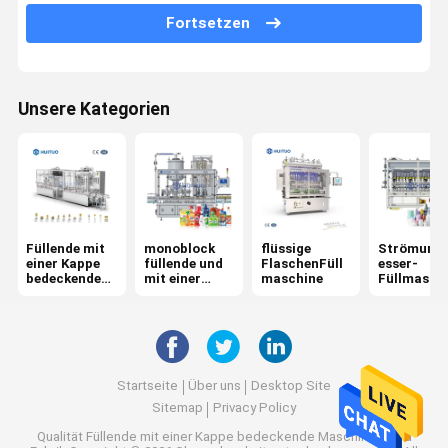
Fortsetzen
Shampoo-Flaschen-Füllmaschine
Flüssiges Reinigungsmittel-Füllmaschine
Unsere Kategorien
Handdesinfizierer-Füllmaschine
KolbenFüllmaschine
Kosmetische Füllmaschine
Füllende mit
monoblock
flüssige
Strömung
Mit einer Kappe bedeckende Maschine
einer Kappe
füllende und
FlaschenFüll
esser-
bedeckende
mit einer
maschine
Füllmasch
Automatische Flaschen-mit einer Kappe bedeckende Maschine
Maschine
Kappe
bedeckende
Maschine
Mit einer Kappe bedeckende Drehmaschine
Plastikflaschen-mit einer Kappe bedeckende Maschine
Startseite
Über uns
Desktop Site
Sitemap
Privacy Policy
Glasflaschen-mit einer Kappe bedeckende Maschine
Qualität
Füllende mit einer Kappe bedeckende Maschine
China