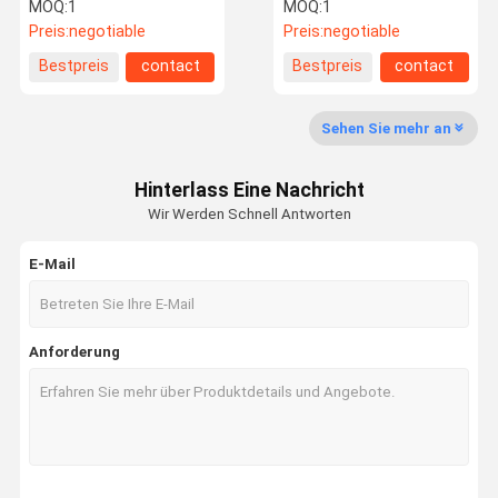
Maschine der
Mützenmacher
MOQ:
1
MOQ:
1
Spülmaschinen-4KW
Preis:
negotiable
Preis:
negotiable
Fabrik-
Qualitätskon
Treten Sie
Nachrichten
Bestpreis
contact
Bestpreis
contact
Ausflug
Trolle
Mit Uns In
Verbindung
Sehen Sie mehr an
Hinterlass Eine Nachricht
Wir Werden Schnell Antworten
Fordern Sie
Ein Zitat
E-Mail
Füllende mit einer Kappe bedeckende Maschine
Anforderung
monoblock füllende und mit einer Kappe bedeckende Maschine
flüssige FlaschenFüllmaschine
Strömungsmesser-Füllmaschine
Automatische Flaschen-Füllmaschine