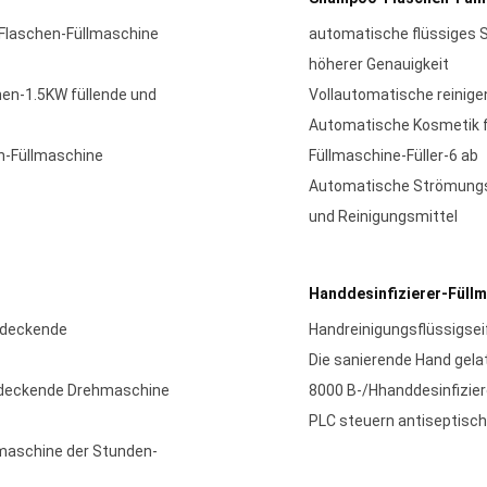
Flaschen-Füllmaschine
automatische flüssiges
höherer Genauigkeit
hen-1.5KW füllende und
Vollautomatische reinige
Automatische Kosmetik fü
n-Füllmaschine
Füllmaschine-Füller-6 ab
Automatische Strömungsme
und Reinigungsmittel
Handdesinfizierer-Füll
bedeckende
Handreinigungsflüssigse
Die sanierende Hand gela
bedeckende Drehmaschine
8000 B-/Hhanddesinfizier
PLC steuern antiseptisch
lmaschine der Stunden-