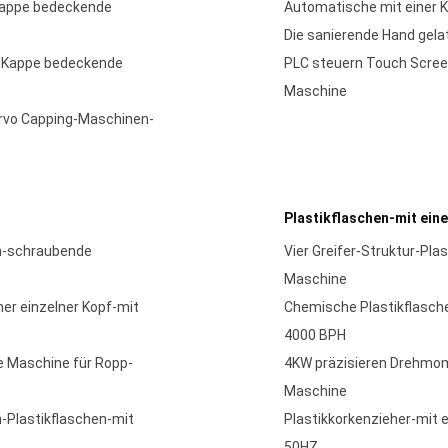
Kappe bedeckende
Automatische mit einer
Die sanierende Hand gel
r Kappe bedeckende
PLC steuern Touch Scree
Maschine
rvo Capping-Maschinen-
Plastikflaschen-mit ei
n-schraubende
Vier Greifer-Struktur-Pl
Maschine
r einzelner Kopf-mit
Chemische Plastikflasch
4000 BPH
e Maschine für Ropp-
4KW präzisieren Drehmom
Maschine
-Plastikflaschen-mit
Plastikkorkenzieher-mit
50HZ