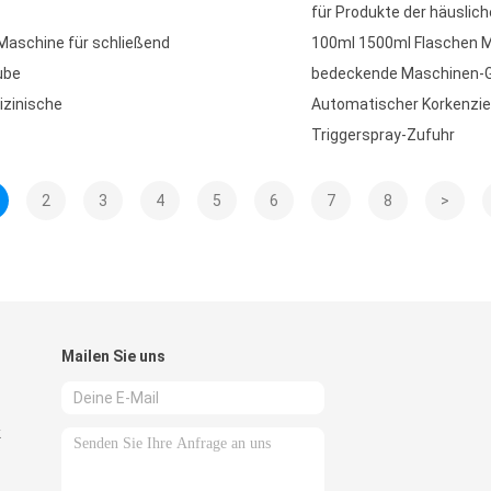
für Produkte der häuslich
Maschine für schließend
100ml 1500ml Flaschen Mi
ube
bedeckende Maschinen-G
izinische
Automatischer Korkenzie
Triggerspray-Zufuhr
2
3
4
5
6
7
8
>
Mailen Sie uns
k