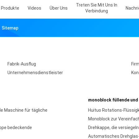
Treten Sie Mit Uns In
Produkte
Videos
Über Uns
Nachr
Verbindung
. Sitemap
Fabrik-Ausflug
Fir
Unternehmensdienstleister
Kon
monoblock füllende und
e Maschine für tägliche
Huituo Rotations-Flüssig
Monoblock zur Vereinfach
Kappe bedeckende
Drehkappe, die versiegel
Automatisches Drehglas-k