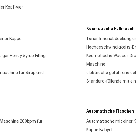
er Kopf-vier
Kosmetische Füllmasch
einer Kappe
Toner-Innenabdeckung un
Hochgeschwindigkeits-D
iger Honey Syrup Filling
Kosmetische Wasser-Dru
Maschine
maschine für Sirup und
elektrische gefahrene s
Standard-füllende mit e
Automatische Flaschen-
 Maschine 200bpm für
Automatische mit einer 
Kappe Babyöl