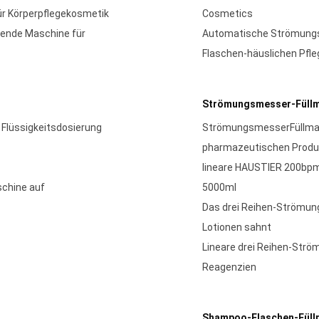
ür Körperpflegekosmetik
Cosmetics
kende Maschine für
Automatische Strömungsm
Flaschen-häuslichen Pfle
Strömungsmesser-Füll
 Flüssigkeitsdosierung
StrömungsmesserFüllmasc
pharmazeutischen Produ
lineare HAUSTIER 200bp
schine auf
5000ml
Das drei Reihen-Strömu
Lotionen sahnt
Lineare drei Reihen-Str
Reagenzien
Shampoo-Flaschen-Füll