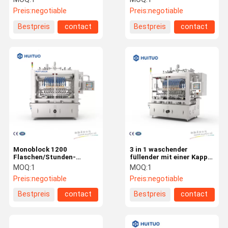
bedeckender Maschine
Maschine
Preis:
negotiable
Preis:
negotiable
Bestpreis
contact
Bestpreis
contact
Monoblock 1200
3 in 1 waschender
Flaschen/Stunden-
füllender mit einer Kappe
füllende mit einer Kappe
bedeckender Maschine
MOQ:
1
MOQ:
1
bedeckende Maschine
Monoblock
Preis:
negotiable
Preis:
negotiable
Bestpreis
contact
Bestpreis
contact