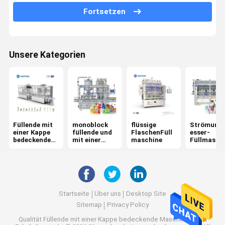
Fortsetzen
Shampoo-Flaschen-Füllmaschine
Flüssiges Reinigungsmittel-Füllmaschine
Unsere Kategorien
Handdesinfizierer-Füllmaschine
KolbenFüllmaschine
Kosmetische Füllmaschine
Füllende mit
monoblock
flüssige
Strömung
Mit einer Kappe bedeckende Maschine
einer Kappe
füllende und
FlaschenFüll
esser-
bedeckende
mit einer
maschine
Füllmasch
Automatische Flaschen-mit einer Kappe bedeckende Maschine
Maschine
Kappe
bedeckende
Maschine
Mit einer Kappe bedeckende Drehmaschine
Plastikflaschen-mit einer Kappe bedeckende Maschine
Startseite
Über uns
Desktop Site
Sitemap
Privacy Policy
Glasflaschen-mit einer Kappe bedeckende Maschine
Qualität
Füllende mit einer Kappe bedeckende Maschine
China