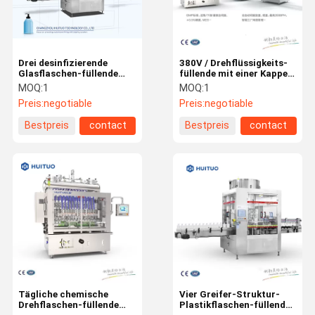
Drei desinfizierende
380V / Drehflüssigkeits-
Glasflaschen-füllende
füllende mit einer Kappe
und mit einer Kappe
bedeckende Maschine der
MOQ:
1
MOQ:
1
bedeckende Maschine der
flaschen-220V
Preis:
negotiable
Preis:
negotiable
Greifer-Struktur-84
Bestpreis
contact
Bestpreis
contact
Haus
Produkte
Videos
Über Uns
Tägliche chemische
Vier Greifer-Struktur-
Drehflaschen-füllende
Plastikflaschen-füllende