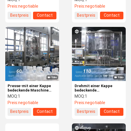
Maschine automatisch
Haupt-60bpm Honey
Preis:
negotiable
Preis:
negotiable
für HAUSTIER Glas-
Syrup Glass Jar Bottles
Flasche
Bestpreis
Contact
Bestpreis
Contact
Presse-mit einer Kappe
Drehmit einer Kappe
bedeckende Maschine
bedeckende
60bpm 6+6 Huituo-
Servomaschine 110bpm
MOQ:
1
MOQ:
1
Vertrags-2-In-1
für Pflegespülungs-
Preis:
negotiable
Preis:
negotiable
Monoblock
Shampoo
Bestpreis
Contact
Bestpreis
Contact