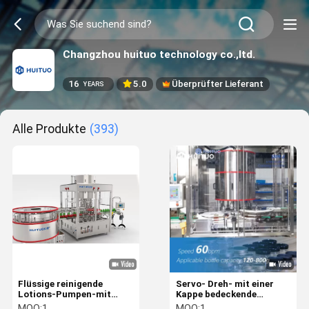
Changzhou huituo technology co.,ltd.
16
5.0
Überprüfter Lieferant
YEARS
Alle Produkte
(393)
Flüssige reinigende
Servo- Dreh- mit einer
Lotions-Pumpen-mit
Kappe bedeckende
einer Kappe bedeckende
Maschine automatische 6
MOQ:
1
MOQ:
1