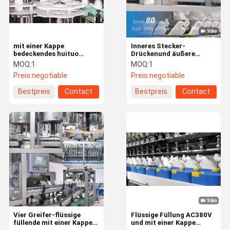
mit einer Kappe
Inneres Stecker-
bedeckendes huituo
Drückenund äußere
Maschine der Pumpe
Abdeckungs-mit einer
MOQ:
1
MOQ:
1
Kappe bedeckende
Preis:
negotiable
Preis:
negotiable
Maschine für Toiletten-
Reiniger
Bestpreis
Contact
Bestpreis
Contact
Haus
Produkte
Videos
Über Uns
Vier Greifer-flüssige
Flüssige Füllung AC380V
füllende mit einer Kappe
und mit einer Kappe