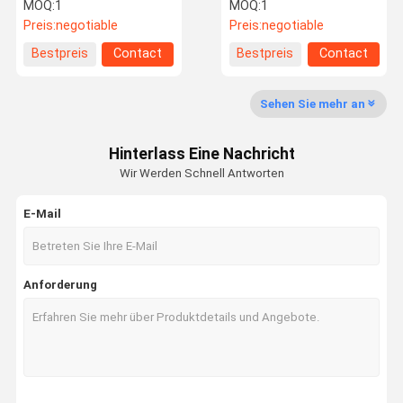
bedeckende Maschine für
bedeckende Maschine
MOQ:
1
MOQ:
1
Toiletten-Reiniger
Preis:
negotiable
Preis:
negotiable
Fabrik-
Qualitätskon
Treten Sie
Nachrichten
Bestpreis
Contact
Bestpreis
Contact
Ausflug
Trolle
Mit Uns In
Verbindung
Sehen Sie mehr an
Hinterlass Eine Nachricht
Wir Werden Schnell Antworten
Fordern Sie
Ein Zitat
E-Mail
Füllende mit einer Kappe bedeckende Maschine
Anforderung
monoblock füllende und mit einer Kappe bedeckende Maschine
flüssige FlaschenFüllmaschine
Strömungsmesser-Füllmaschine
Automatische Flaschen-Füllmaschine