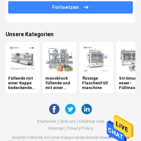
Fortsetzen
Shampoo-Flaschen-Füllmaschine
Flüssiges Reinigungsmittel-Füllmaschine
Unsere Kategorien
Handdesinfizierer-Füllmaschine
KolbenFüllmaschine
Kosmetische Füllmaschine
Füllende mit
monoblock
flüssige
Strömung
Mit einer Kappe bedeckende Maschine
einer Kappe
füllende und
FlaschenFüll
esser-
bedeckende
mit einer
maschine
Füllmasch
Automatische Flaschen-mit einer Kappe bedeckende Maschine
Maschine
Kappe
bedeckende
Maschine
Mit einer Kappe bedeckende Drehmaschine
Plastikflaschen-mit einer Kappe bedeckende Maschine
Startseite
Über uns
Desktop Site
Sitemap
Privacy Policy
Glasflaschen-mit einer Kappe bedeckende Maschine
Qualität
Füllende mit einer Kappe bedeckende Maschine
China