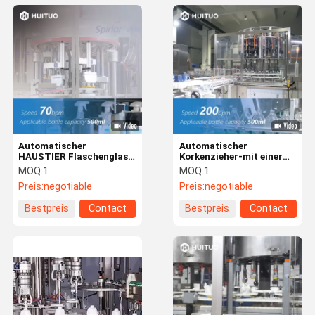
Automatischer
Automatischer
HAUSTIER Flaschenglas-
Korkenzieher-mit einer
Reiniger-mit einer Kappe
Kappe bedeckende
MOQ:
1
MOQ:
1
bedeckende
Maschine 200bpm für
Preis:
negotiable
Preis:
negotiable
Drehmaschine für Spray-
Lotions-Pumpe
Auslöser
Bestpreis
Contact
Bestpreis
Contact