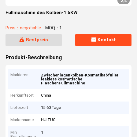
2
/
4
Füllmaschine des Kolben-1.5KW
Preis：negotiable
MOQ：1
Bestpreis
Kontakt
Produkt-Beschreibung
Markieren
,
Zwischenlagenkolben-Kosmetikabfüller
leakless kosmetische
FlaschenFüllmaschine
Herkunftsort
China
Lieferzeit
15-60 Tage
Markenname
HUITUO
Min
1
Bestellmenge