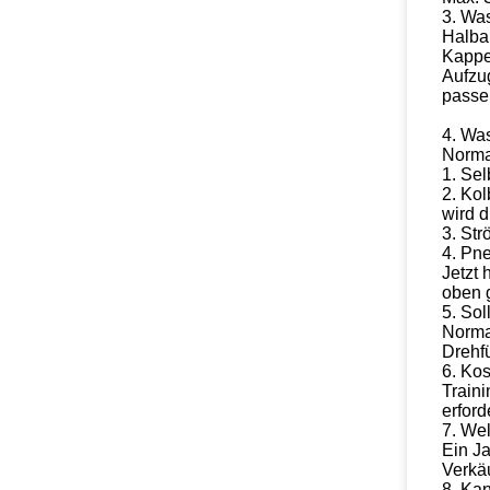
3.
Was
Halba
Kappe
Aufzug
passe
4.
Was
Norma
1.
Sel
2.
Kol
wird d
3.
Str
4.
Pne
Jetzt 
oben g
5.
Sol
Normal
Drehf
6.
Kos
Traini
erford
7.
Wel
Ein Ja
Verkä
8.
Kan