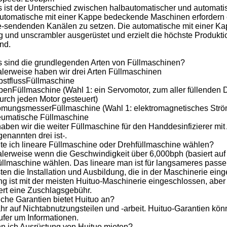
 ist der Unterschied zwischen halbautomatischer und automat
utomatische mit einer Kappe bedeckende Maschinen erfordern 
-sendenden Kanälen zu setzen. Die automatische mit einer K
 und unscrambler ausgerüstet und erzielt die höchste Produkti
nd.
 sind die grundlegenden Arten von Füllmaschinen?
lerweise haben wir drei Arten Füllmaschinen
bstflussFüllmaschine
benFüllmaschine (Wahl 1: ein Servomotor, zum aller füllenden D
urch jeden Motor gesteuert)
ömungsmesserFüllmaschine (Wahl 1: elektromagnetisches Str
umatische Füllmaschine
haben wir die weiter Füllmaschine für den Handdesinfizierer mit
enannten drei ist-.
lte ich lineare Füllmaschine oder Drehfüllmaschine wählen?
erweise wenn die Geschwindigkeit über 6,000bph (basiert auf 5
üllmaschine wählen. Das lineare man ist für langsameres passe
ten die Installation und Ausbildung, die in der Maschinerie ein
ng ist mit der meisten Huituo-Maschinerie eingeschlossen, aber
ert eine Zuschlagsgebühr.
che Garantien bietet Huituo an?
hr auf Nichtabnutzungsteilen und -arbeit. Huituo-Garantien kö
ufer um Informationen.
n ich Ausrüstung von Huituo mieten?