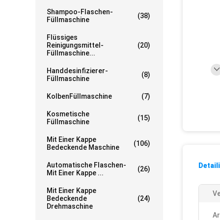
Shampoo-Flaschen-
(38)
Füllmaschine
Flüssiges
Reinigungsmittel-
(20)
Füllmaschine...
Handdesinfizierer-
(8)
Füllmaschine
KolbenFüllmaschine
(7)
Kosmetische
(15)
Füllmaschine
Mit Einer Kappe
(106)
Bedeckende Maschine
Automatische Flaschen-
Detail
(26)
Mit Einer Kappe ...
Mit Einer Kappe
Ve
Bedeckende
(24)
Drehmaschine
Ar