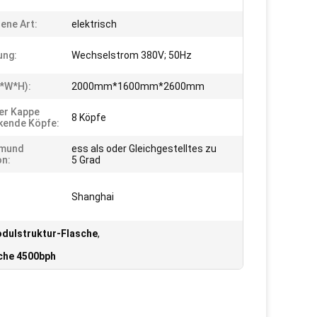
ene Art:
elektrisch
ung:
Wechselstrom 380V; 50Hz
*w*h):
2000mm*1600mm*2600mm
ner Kappe
8 Köpfe
kende Köpfe:
nmund
ess als oder Gleichgestelltes zu
on:
5 Grad
Shanghai
odulstruktur-Flasche
,
che 4500bph