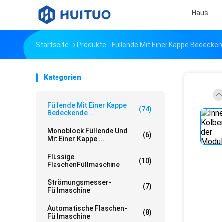
Haus
Startseite
Produkte
Füllende Mit Einer Kappe Bedecke
Kategorien
Füllende Mit Einer Kappe
(74)
Bedeckende ...
Monoblock Füllende Und
(6)
Mit Einer Kappe ...
Flüssige
(10)
FlaschenFüllmaschine
Strömungsmesser-
(7)
Füllmaschine
Automatische Flaschen-
(8)
Füllmaschine