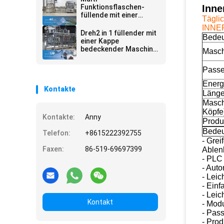
Kosmetik
Funktionsflaschen-
Inne
füllende mit einer
Tägli
Kappe bedeckende
INNE
Maschine für
Dreh2 in 1 füllender mit
Bedeu
kosmetisches Pack-
einer Kappe
Band
bedeckender Maschine
Masch
in der medizinischen
Industrie
Passe
Energ
Kontakte
Länge
Masch
Köpfe
Kontakte:
Anny
Produ
Bedeu
Telefon:
+8615222392755
- Grei
Faxen:
86-519-69697399
Ablenk
- PLC 
- Aut
- Leic
- Einf
- Lei
Kontakt
- Mod
- Pas
- Pro