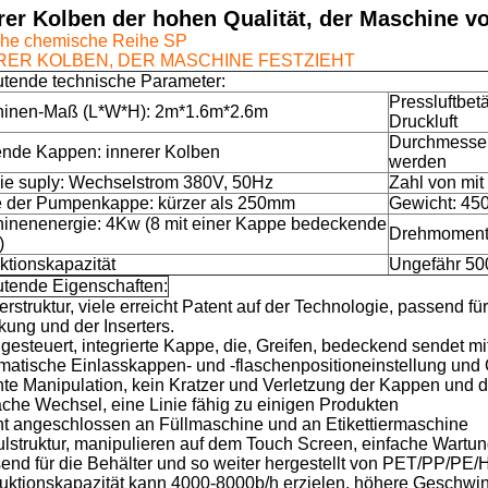
rer Kolben der hohen Qualität, der Maschine v
che chemische Reihe SP
RER KOLBEN, DER MASCHINE FESTZIEHT
tende technische Parameter:
Pressluftbet
inen-Maß (L*W*H): 2m*1.6m*2.6m
Druckluft
Durchmesser
nde Kappen: innerer Kolben
werden
ie suply: Wechselstrom 380V, 50Hz
Zahl von mit
 der Pumpenkappe: kürzer als 250mm
Gewicht: 45
inenenergie: 4Kw (8 mit einer Kappe bedeckende
Drehmoments
)
ktionskapazität
Ungefähr 5
tende Eigenschaften:
ferstruktur, viele erreicht Patent auf der Technologie, passend 
ung und der Inserters.
gesteuert, integrierte Kappe, die, Greifen, bedeckend sendet m
omatische Einlasskappen- und -flaschenpositioneinstellung und
hte Manipulation, kein Kratzer und Verletzung der Kappen und d
ache Wechsel, eine Linie fähig zu einigen Produkten
cht angeschlossen an Füllmaschine und an Etikettiermaschine
ulstruktur, manipulieren auf dem Touch Screen, einfache Wartu
send für die Behälter und so weiter hergestellt von PET/PP/PE
duktionskapazität kann 4000-8000b/h erzielen, höhere Geschwin