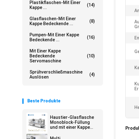
Plastikflaschen-Mit Einer
(14)
Kappe ...
A
Glasflaschen-Mit Einer
(8)
A
Kappe Bedeckende ...
Gr
Pumpen-Mit Einer Kappe
(16)
En
Bedeckende ...
Mit Einer Kappe
Ge
Bedeckende
(10)
Servomaschine
Ka
Sprühverschließmaschine
(4)
Auslösen
K
Er
Beste Produkte
He
Haustier-Glasflasche
Monoblock-Füllung
und mit einer Kappe
Produ
bedeckende Maschine
automatisch für
Multi