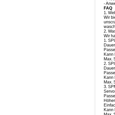
- Anw
FAQ
1.
Wel
Wir b
unscr
waschm
2.
Was
Wir h
1.
SP
Dauer
Passe
Kann 
Max. 
2.
SPI
Dauer
Passe
Kann 
Max. 
3.
SP
Servo
Passe
Höher
Einfa
Kann 
Max. 