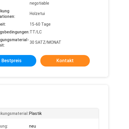
negotiable
ckung
Holzetui
ationen:
eit:
15-60 Tage
gsbedingungen:
TT/LC
gungsmaterial-
30 SATZ/MONAT
it:
Bestpreis
Kontakt
kungsmaterial:
Plastik
ung:
neu