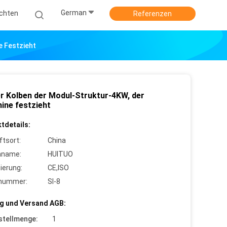
German
ichten
Referenzen
e Festzieht
er Kolben der Modul-Struktur-4KW, der
ine festzieht
tdetails:
ftsort:
China
nname:
HUITUO
zierung:
CE,ISO
lnummer:
SI-8
g und Versand AGB:
stellmenge:
1