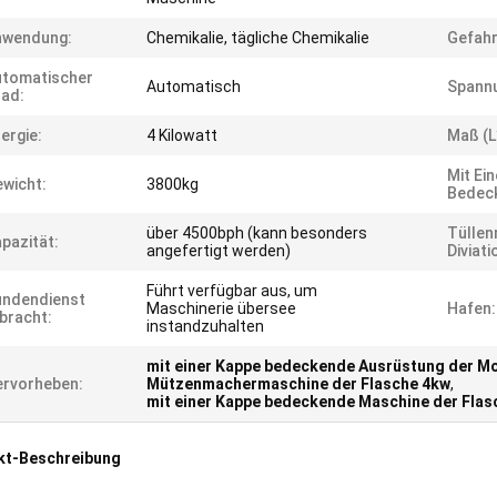
nwendung:
Chemikalie, tägliche Chemikalie
Gefahr
utomatischer
Automatisch
Spann
ad:
ergie:
4 Kilowatt
Maß (l
Mit Ei
wicht:
3800kg
Bedec
über 4500bph (kann besonders
Tülle
pazität:
angefertigt werden)
Diviati
Führt verfügbar aus, um
undendienst
Maschinerie übersee
Hafen:
bracht:
instandzuhalten
mit einer Kappe bedeckende Ausrüstung der M
rvorheben:
Mützenmachermaschine der Flasche 4kw
,
mit einer Kappe bedeckende Maschine der Flas
kt-Beschreibung