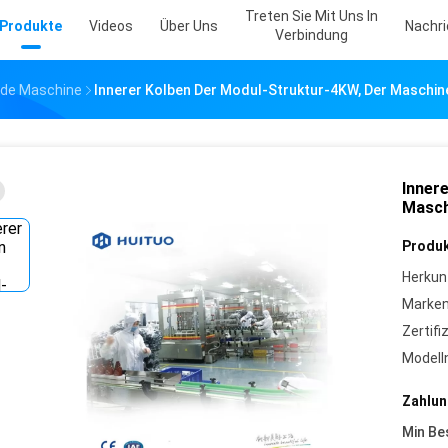
Treten Sie Mit Uns In
Produkte
Videos
Über Uns
Nachr
Verbindung
nde Maschine
Innerer Kolben Der Modul-Struktur-4KW, Der Maschin
Inner
Masch
Produk
Herkun
Marke
Zertifi
Model
Zahlun
Min Be