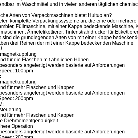
endbar im Waschmittel und in vielen anderen täglichen chemis
che Arten von Verpackmaschinen bietet Huituo an?
ieten komplette Verpackungssysteme an, die eine oder mehrere 
ambler, Füllmaschine, mit einer Kappe bedeckende Maschine, K
aschinen, Ärmeletikettierer, Tintenstrahldrucker für Etikettie
 sind die grundlegenden Arten von mit einer Kappe bedecken
aben drei Reihen der mit einer Kappe bedeckenden Maschine:
U
magnetkupplung
nd für die Flaschen mit ähnlichen Höhen
besonders angefertigt werden basierte auf Anforderungen
Speed: 100bpm
:
magnetkupplung
nd für mehr Flaschen und Kappen
besonders angefertigt werden basierte auf Anforderungen
Speed: 200bpm
M:
steuerung
nd für mehr Flaschen und Kappen
e Drehmomentgenauigkeit
chere Operation
besonders angefertigt werden basierte auf Anforderungen
Speed: 200bpm