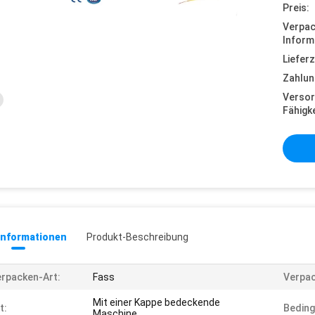
Preis:
Verpa
Inform
Lieferz
Zahlun
Versor
Fähigke
informationen
Produkt-Beschreibung
rpacken-Art:
Fass
Verpac
Mit einer Kappe bedeckende
t:
Beding
Maschine