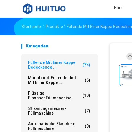
Haus
Startseite
Produkte
Füllende Mit Einer Kappe Bedecke
Kategorien
Füllende Mit Einer Kappe
(74)
Bedeckende ...
Monoblock Füllende Und
(6)
Mit Einer Kappe ...
Flüssige
(10)
FlaschenFüllmaschine
Strömungsmesser-
(7)
Füllmaschine
Automatische Flaschen-
(8)
Füllmaschine