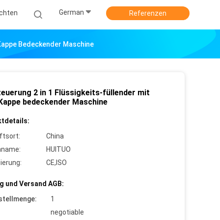
German
ichten
Referenzen
er Kappe Bedeckender Maschine
euerung 2 in 1 Flüssigkeits-füllender mit
 Kappe bedeckender Maschine
tdetails:
ftsort:
China
nname:
HUITUO
zierung:
CE,ISO
g und Versand AGB:
stellmenge:
1
negotiable