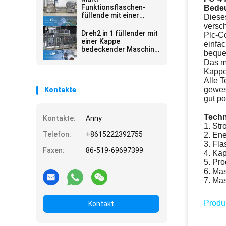
Kosmetik
Funktionsflaschen-
Bedeu
füllende mit einer
Diese
Kappe bedeckende
versc
Maschine für
Dreh2 in 1 füllender mit
Plc-C
kosmetisches Pack-
einer Kappe
einfac
Band
bedeckender Maschine
bequem
in der medizinischen
Das m
Industrie
Kappe
Alle T
gewes
Kontakte
gut po
Techn
Kontakte:
Anny
1. St
Telefon:
+8615222392755
2. Ene
3. Fl
Faxen:
86-519-69697399
4. Ka
5. Pr
6. Ma
7. M
Produk
Kontakt