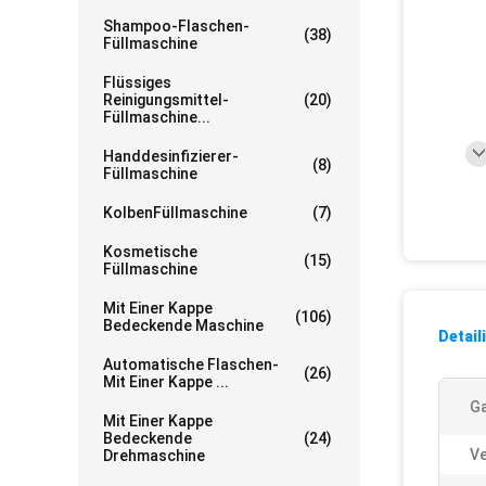
Shampoo-Flaschen-
(38)
Füllmaschine
Flüssiges
Reinigungsmittel-
(20)
Füllmaschine...
Handdesinfizierer-
(8)
Füllmaschine
KolbenFüllmaschine
(7)
Kosmetische
(15)
Füllmaschine
Mit Einer Kappe
(106)
Bedeckende Maschine
Detail
Automatische Flaschen-
(26)
Mit Einer Kappe ...
Ga
Mit Einer Kappe
Bedeckende
(24)
Ve
Drehmaschine