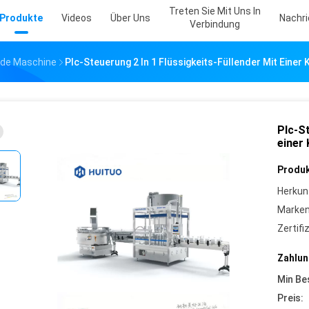
Treten Sie Mit Uns In
Produkte
Videos
Über Uns
Nachr
Verbindung
nde Maschine
Plc-Steuerung 2 In 1 Flüssigkeits-Füllender Mit Ein
Plc-St
einer
Produk
Herkun
Marke
Zertifi
Zahlun
Min Be
Preis: