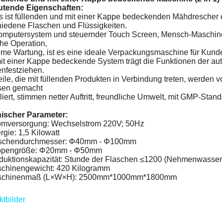
tende Eigenschaften:
s ist füllenden und mit einer Kappe bedeckenden Mähdrescher 
hiedene Flaschen und Flüssigkeiten.
omputersystem und steuernder Touch Screen, Mensch-Maschine-S
he Operation,
e Wartung, ist es eine ideale Verpackungsmaschine für Kunden 
it einer Kappe bedeckende System trägt die Funktionen der au
nfestziehen.
eile, die mit füllenden Produkten in Verbindung treten, werden vo
en gemacht
liert, stimmen netter Auftritt, freundliche Umwelt, mit GMP-Stan
ischer Parameter:
romversorgung: Wechselstrom 220V; 50Hz
rgie: 1,5 Kilowatt
aschendurchmesser: Φ40mm - Φ100mm
ppengröße: Φ20mm - Φ50mm
oduktionskapazität: Stunde der Flaschen ≤1200 (Nehmenwasser 
schinengewicht: 420 Kilogramm
aschinenmaß (L×W×H): 2500mm*1000mm*1800mm
tbilder