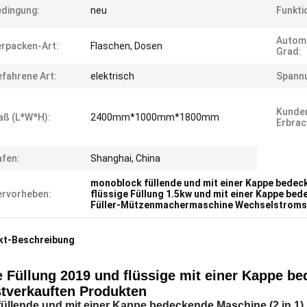
dingung:
neu
Funkti
Autom
rpacken-Art:
Flaschen, Dosen
Grad:
fahrene Art:
elektrisch
Spann
Kunde
ß (l*w*h):
2400mm*1000mm*1800mm
Erbrac
fen:
Shanghai, China
monoblock füllende und mit einer Kappe bede
rvorheben:
flüssige Füllung 1.5kw und mit einer Kappe be
Füller-Mützenmachermaschine Wechselstroms
kt-Beschreibung
 Füllung 2019 und flüssige mit einer Kappe be
tverkauften Produkten
füllende und mit einer Kappe bedeckende Maschine (2 in 1)