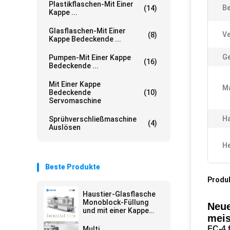
Plastikflaschen-Mit Einer
Be
(14)
Kappe ...
Glasflaschen-Mit Einer
Ve
(8)
Kappe Bedeckende ...
Ge
Pumpen-Mit Einer Kappe
(16)
Bedeckende ...
Mit Einer Kappe
Ma
Bedeckende
(10)
Servomaschine
Ha
Sprühverschließmaschine
(4)
Auslösen
He
Beste Produkte
Produ
Haustier-Glasflasche
Monoblock-Füllung
Neue
und mit einer Kappe
meis
bedeckende Maschine
automatisch für
FC-4 
Multi