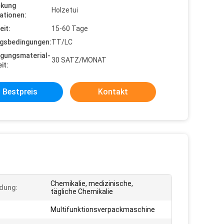
ckung
Holzetui
ationen:
eit:
15-60 Tage
gsbedingungen:
TT/LC
gungsmaterial-
30 SATZ/MONAT
it:
Bestpreis
Kontakt
Chemikalie, medizinische,
dung:
tägliche Chemikalie
Multifunktionsverpackmaschine