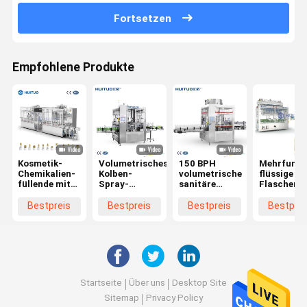
Fortsetzen
Empfohlene Produkte
Kosmetik-
Volumetrisches
150 BPH
Mehrfunkt
Chemikalien-
Kolben-
volumetrische
flüssige
füllende mit
Spray-
sanitäre
Flaschen-
einer Kappe
Triggerfüllende
Füllverschließmaschine
einer Kapp
bedeckende
mit einer
für
bedeckend
Bestpreis
Bestpreis
Bestpreis
Bestprei
Maschine für
Kappe
Körperpflegekosmetik
Maschine 
tägliche
bedeckende
Lotions-
Chemikalie
Maschine
Pumpen-
Spray-
Triggerzu
Startseite
Über uns
Desktop Site
Sitemap
Privacy Policy