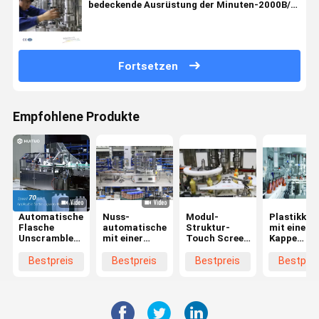
bedeckende Ausrüstung der Minuten-2000B/H
drei
Fortsetzen
Empfohlene Produkte
Automatische
Nuss-
Modul-
Plastikkor
Flasche
automatische
Struktur-
mit einer
Unscrambler-
mit einer
Touch Screen
Kappe
Orientierungs-
Kappe
Plastikflaschen-
bedeckend
Maschine für
bedeckende
mit einer
Maschine
Bestpreis
Bestpreis
Bestpreis
Bestprei
Zylinder-
Maschine,
Kappe
Wechselst
flache
mit einer
bedeckende
380V 50H
Behälter
Kappe
Maschine
bedeckende
Maschine für