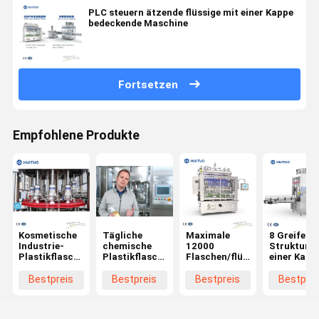
PLC steuern ätzende flüssige mit einer Kappe
bedeckende Maschine
Fortsetzen
Empfohlene Produkte
Kosmetische
Tägliche
Maximale
8 Greifer-
Industrie-
chemische
12000
Struktur-m
Plastikflaschen-
Plastikflasche,
Flaschen/flüssiges
einer Kapp
mit einer
die mit einer
Reinigungsmittel-
bedeckend
Kappe
Kappe
Füllmaschine
Maschine 
Bestpreis
Bestpreis
Bestpreis
Bestprei
bedeckende
bedeckende
der Stunden-
Kopf-vier
Drehausrüstung
Drehmaschine
220V
verpackt