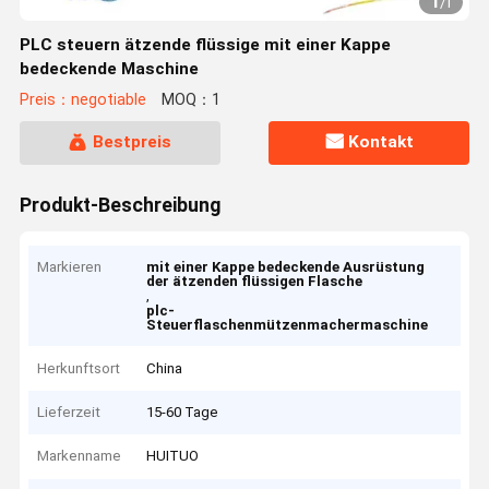
1
/
1
PLC steuern ätzende flüssige mit einer Kappe
bedeckende Maschine
Preis：negotiable
MOQ：1
Bestpreis
Kontakt
Produkt-Beschreibung
Markieren
mit einer Kappe bedeckende Ausrüstung
der ätzenden flüssigen Flasche
,
plc-
Steuerflaschenmützenmachermaschine
Herkunftsort
China
Lieferzeit
15-60 Tage
Markenname
HUITUO