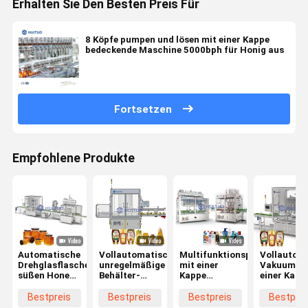
Erhalten Sie Den Besten Preis Für
8 Köpfe pumpen und lösen mit einer Kappe
bedeckende Maschine 5000bph für Honig aus
Fortsetzen
Empfohlene Produkte
Automatische
Vollautomatische
Multifunktionspumpen-
Vollautom
Drehglasflasche
unregelmäßige
mit einer
Vakuummi
süßen Honey
Behälter-
Kappe
einer Kapp
Twist Off
Flaschen-
bedeckende
bedeckend
Servo
Dichtungs-
Maschinen-
Drehpress
Bestpreis
Bestpreis
Bestpreis
Bestprei
Capping-
Plastikmaschine
Triggerzufuhr
für Presse