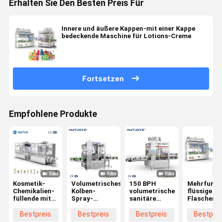
Erhalten Sie Den Besten Preis Für
Innere und äußere Kappen-mit einer Kappe
bedeckende Maschine für Lotions-Creme
Fortsetzen
Empfohlene Produkte
Kosmetik-
Volumetrisches
150 BPH
Mehrfunkt
Chemikalien-
Kolben-
volumetrische
flüssige
füllende mit
Spray-
sanitäre
Flaschen-
einer Kappe
Triggerfüllende
Füllverschließmaschine
einer Kapp
bedeckende
mit einer
für
bedeckend
Bestpreis
Bestpreis
Bestpreis
Bestprei
Maschine für
Kappe
Körperpflegekosmetik
Maschine 