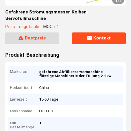
1
/
1
Gefahrene Strömungsmesser-Kolben-
Servofüllmaschine
Preis：negotiable
MOQ：1
Bestpreis
Kontakt
Produkt-Beschreibung
Markieren
,
gefahrene Abfüllerservomaschine
flüssige Maschinerie der Füllung 2.2kw
Herkunftsort
China
Lieferzeit
15-60 Tage
Markenname
HUITUO
Min
1
Bestellmenge