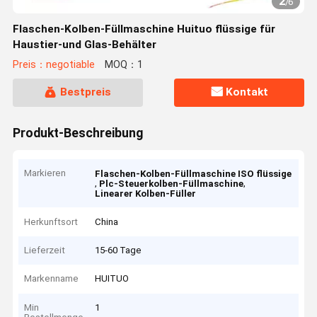
2
/
6
Flaschen-Kolben-Füllmaschine Huituo flüssige für
Haustier-und Glas-Behälter
Preis：negotiable
MOQ：1
Bestpreis
Kontakt
Produkt-Beschreibung
Markieren
Flaschen-Kolben-Füllmaschine ISO flüssige
,
,
Plc-Steuerkolben-Füllmaschine
Linearer Kolben-Füller
Herkunftsort
China
Lieferzeit
15-60 Tage
Markenname
HUITUO
Min
1