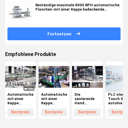
Beständige maximale 8000 BPH automatische
Flaschen-mit einer Kappe bedeckende
Maschine des Kratzer-
Fortsetzen
Empfohlene Produkte
Automatische
Automatische
Die
PLC steue
mit einer
mit einer
sanierende
Touch Scr
Kappe
Kappe
Hand
automatis
bedeckende
bedeckende
gelatieren
Flaschen-
Maschine
Maschine
flüssigen
einer Kapp
Bestpreis
Bestpreis
Bestpreis
Bestprei
Huituo
9600B/h
Flaschen-
bedeckend
7200bph für
Mützenmacher
Maschine
rundes Kappe