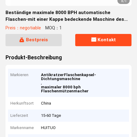
1
/
1
Beständige maximale 8000 BPH automatische
Flaschen-mit einer Kappe bedeckende Maschine des
Kratzer-
Preis：negotiable
MOQ：1
Bestpreis
Kontakt
Produkt-Beschreibung
Markieren
AntikratzerFlaschenkapsel-
Dichtungsmaschine
,
maximaler 8000 bph
Flaschenmützenmacher
Herkunftsort
China
Lieferzeit
15-60 Tage
Markenname
HUITUO