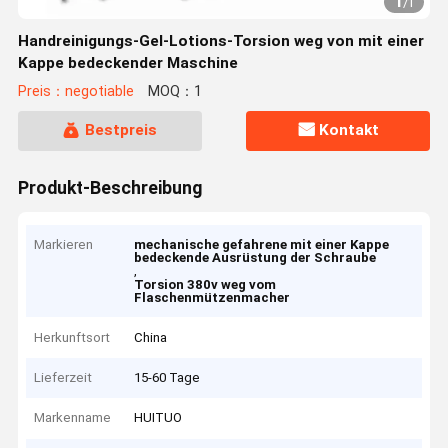
1
/
1
Handreinigungs-Gel-Lotions-Torsion weg von mit einer
Kappe bedeckender Maschine
Preis：negotiable
MOQ：1
Bestpreis
Kontakt
Produkt-Beschreibung
Markieren
mechanische gefahrene mit einer Kappe
bedeckende Ausrüstung der Schraube
,
Torsion 380v weg vom
Flaschenmützenmacher
Herkunftsort
China
Lieferzeit
15-60 Tage
Markenname
HUITUO