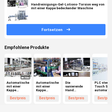
Handreinigungs-Gel-Lotions-Torsion weg von
mit einer Kappe bedeckender Maschine
Fortsetzen
Empfohlene Produkte
Automatische
Automatische
Die
PLC steue
mit einer
mit einer
sanierende
Touch Scr
Kappe
Kappe
Hand
automatis
bedeckende
bedeckende
gelatieren
Flaschen-
Maschine
Maschine
flüssigen
einer Kapp
Bestpreis
Bestpreis
Bestpreis
Bestprei
Huituo
9600B/h
Flaschen-
bedeckend
7200bph für
Mützenmacher
Maschine
rundes Kappe